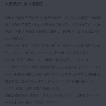
大阪府済生会中津病院
大阪府済生会中津病院（大阪府大阪市）は、明治天皇の「済生勅
語」を受けて創立された伝統ある済生会の一つの病院です。大阪
府済生会中津病院は大正5年に開院し、100年をこえる地域に根付
いた病院です。
高度ながん検査、治療を目的にPETセンターという専門部門を創
設しており、2018年にシーメンス製のPET-CT機器を導入し、
2020年2月現在2台のPET-CT機器で検査を行なっています。
MRIやCTでのがん検査は形態変化でがんを特定しますが、PETは
がんの特性を利用した糖代謝に基づいた画像で診断する画期的な
検査方法と言われています。さらにPETとCTを組み合わせた
PET-CT検査は診断能力が飛躍します。
自由診療のPET-CT検査「スタンダードコース」は主要マーカー
を含み11万円(税込)で受診可能です。