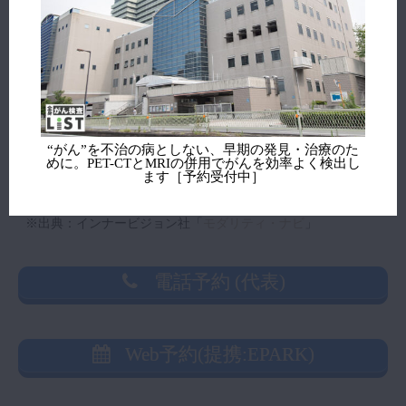
PET-CT検査 情報
検査開始年月
検査機器（台数）※
検査機器（メーカー）※
“がん”を不治の病としない、早期の発見・治療のた
めに。PET-CTとMRIの併用でがんを効率よく検出し
ます［予約受付中］
検査実績
※出典：インナービジョン社「
モダリティ・ナビ
」
電話予約 (代表)
Web予約(提携:EPARK)