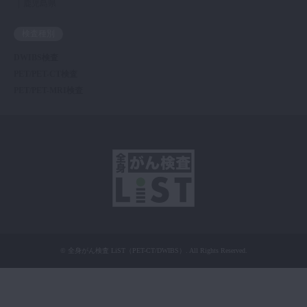
鹿児島県
検査種別
DWIBS検査
PET/PET-CT検査
PET/PET-MRI検査
©
全身がん検査 LiST（PET-CT/DWIBS）
. All Rights Reserved.