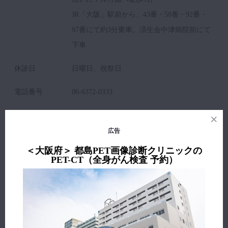
JR「大阪」駅前から、43番・58番・92番・
97番にて約3分乗車。済生会中津病院前にて
下車
休診日
日曜日、祝祭日
電話番号
06-6372-0333
施設
大阪府済生会中津病院総合健診センター・
URL
PETセンターURL
広告
＜大阪府＞ 都島PET画像診断クリニックの
責任者※
院長 川嶋 成乃亮
PET-CT（全身がん検査 予約）
（略歴）※
※出典：厚生労働省「
医療情報ネット
」/独自調査