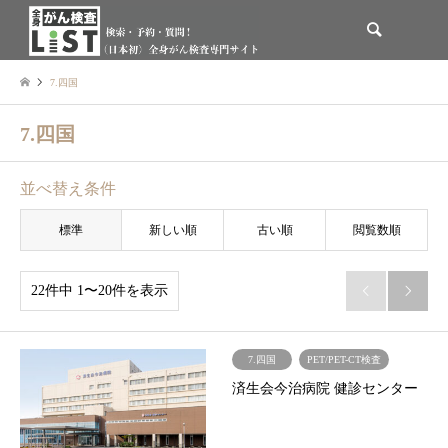
検索
7.四国
7.四国
並べ替え条件
標準
新しい順
古い順
閲覧数順
22件中 1〜20件を表示


7.四国
PET/PET-CT検査
済生会今治病院 健診センター