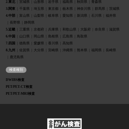
2.東北
宮城県
山形県
岩手県
福島県
秋田県
青森県
3.関東
千葉県
埼玉県
東京都
栃木県
神奈川県
群馬県
茨城県
4.中部
富山県
山梨県
岐阜県
愛知県
新潟県
石川県
福井県
長野県
静岡県
5.近畿
三重県
京都府
兵庫県
和歌山県
大阪府
奈良県
滋賀県
6.中国
山口県
岡山県
島根県
広島県
鳥取県
7.四国
徳島県
愛媛県
香川県
高知県
8.九州
佐賀県
大分県
宮崎県
沖縄県
熊本県
福岡県
長崎県
鹿児島県
検査種別
DWIBS検査
PET/PET-CT検査
PET/PET-MRI検査