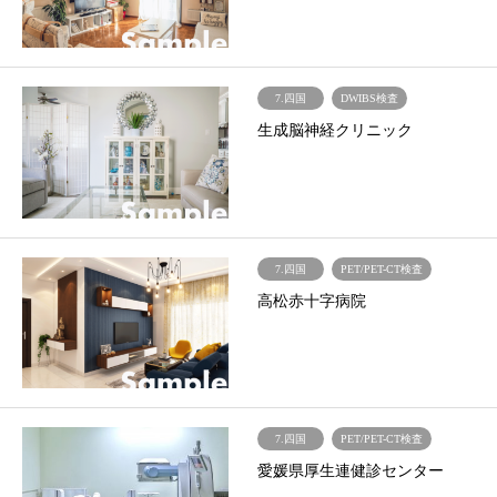
7.四国
DWIBS検査
生成脳神経クリニック
7.四国
PET/PET-CT検査
高松赤十字病院
7.四国
PET/PET-CT検査
愛媛県厚生連健診センター