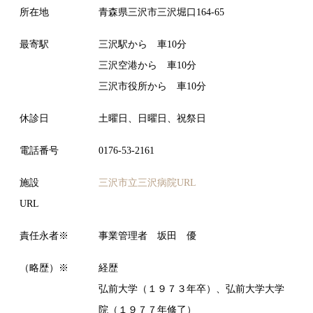
所在地
青森県三沢市三沢堀口164-65
最寄駅
三沢駅から 車10分
三沢空港から 車10分
三沢市役所から 車10分
休診日
土曜日、日曜日、祝祭日
電話番号
0176-53-2161
施設
三沢市立三沢病院URL
URL
責任永者※
事業管理者 坂田 優
（略歴）※
経歴
弘前大学（１９７３年卒）、弘前大学大学
院（１９７７年修了）