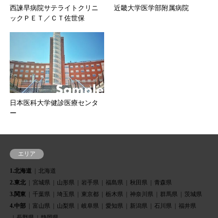
西諫早病院サテライトクリニ
近畿大学医学部附属病院
ックＰＥＴ／ＣＴ佐世保
日本医科大学健診医療センタ
ー
エリア
1.北海道
北海道
2.東北
宮城県
山形県
岩手県
福島県
秋田県
青森県
3.関東
千葉県
埼玉県
東京都
栃木県
神奈川県
群馬県
茨城県
4.中部
富山県
山梨県
岐阜県
愛知県
新潟県
石川県
福井県
長野県
静岡県