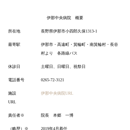
伊那中央病院 概要
所在地
長野県伊那市小四郎久保1313-1
最寄駅
伊那市・高遠町・箕輪町・南箕輪村・長谷
村より 各路線バス
休診日
土曜日、日曜日、祝祭日
電話番号
0265-72-3121
施設
伊那中央病院URL
URL
責任者※
院長 本郷 一博
（略歴）※
2019年4月着任