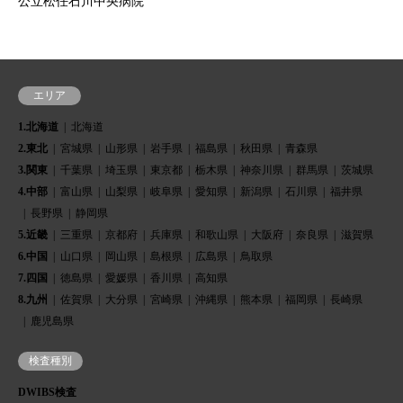
公立松任石川中央病院
エリア
1.北海道
北海道
2.東北
宮城県
山形県
岩手県
福島県
秋田県
青森県
3.関東
千葉県
埼玉県
東京都
栃木県
神奈川県
群馬県
茨城県
4.中部
富山県
山梨県
岐阜県
愛知県
新潟県
石川県
福井県
長野県
静岡県
5.近畿
三重県
京都府
兵庫県
和歌山県
大阪府
奈良県
滋賀県
6.中国
山口県
岡山県
島根県
広島県
鳥取県
7.四国
徳島県
愛媛県
香川県
高知県
8.九州
佐賀県
大分県
宮崎県
沖縄県
熊本県
福岡県
長崎県
鹿児島県
検査種別
DWIBS検査