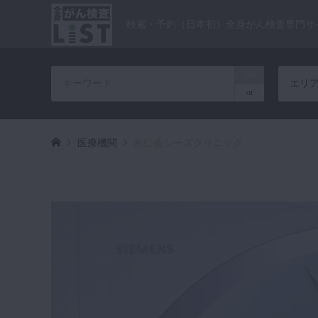
検索・予約（日本初）全身がん検査専門サ
and
エリ
or
医療機関
永仁会シーズクリニック