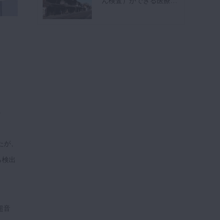
ん検査）ができる医療…
。
たが、
ら検出
超音