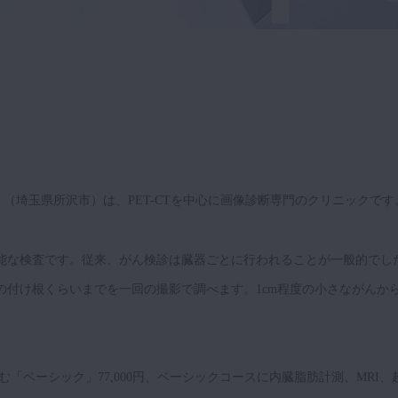
）（埼玉県所沢市）は、PET-CTを中心に画像診断専門のクリニックです
が可能な検査です。従来、がん検診は臓器ごとに行われることが一般的でし
足の付け根くらいまでを一回の撮影で調べます。1cm程度の小さながんか
む「ベーシック」77,000円、ベーシックコースに内臓脂肪計測、MRI、