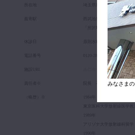
所在地
埼玉県所沢市東住吉7-5
最寄駅
西武池袋線・新宿線
「所沢駅」西口（1F） 徒
休診日
原則水曜日
電話番号
0120-281-489
施設URL
永仁会シーズクリニックUR
みなさまの
責任者※
院長 石田 二郎
（略歴）※
1984年
東京医科大学放射線医学教
1989年
アリゾナ大学放射線科留学
1990年