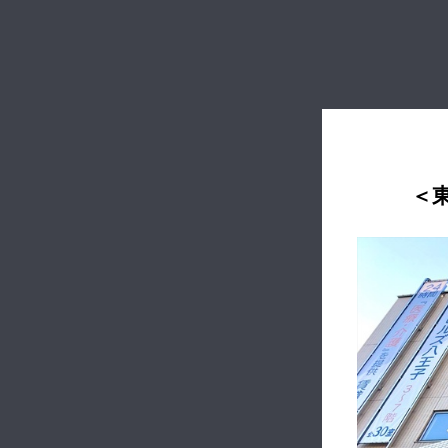
＜
永仁会