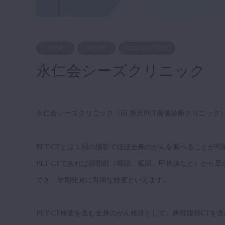
3.関東
埼玉県
PET/PET-CT検査
永仁会シーズクリニック
永仁会シーズクリニック（旧 所沢PET画像診断クリニック
PET-CTとは１回の撮影でほぼ全身のがんを調べること
PET-CTであれば頭頸部（咽頭、喉頭、甲状腺など）から
でき、早期発見に有用な検査といえます。
PET-CT検査を含む全身のがん検診として、胸部腹部CTを含