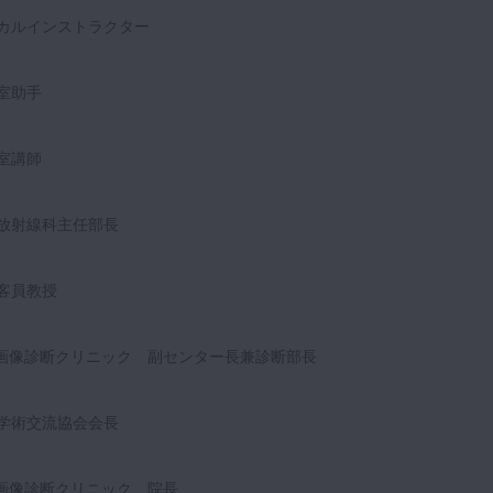
カルインストラクター
室助手
室講師
放射線科主任部長
客員教授
T画像診断クリニック 副センター長兼診断部長
線学術交流協会会長
T画像診断クリニック 院長