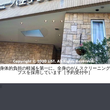
歩5分
L
身体的負担の軽減を第一に。全身のがんスクリーニン
ブスを採用しています［予約受付中］
室