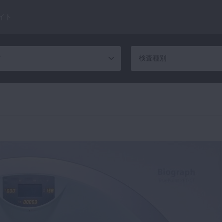
イト
ア
検査種別