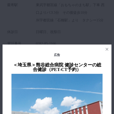
最寄駅
東武宇都宮線「おもちゃのまち駅」下車 西
口よりバス3分 その後徒歩10分
JR宇都宮線「石橋駅」より タクシー15分
休診日
日曜日、祝祭日
電話番号
0282-85-1166
広告
施設
獨協医科大学病院URL
URL
＜埼玉県＞熊谷総合病院 健診センターの総
合健診（PET-CT予約）
責任者※
病院長 平田 幸一
（略歴）※
※出典：厚生労働省「
医療情報ネット
」/独自調査