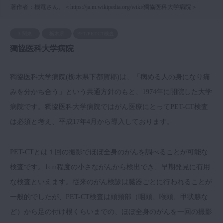
著作者：機竜さん、＜https://ja.m.wikipedia.org/wiki/獨協医科大学病院＞
3.関東
栃木県
PET/PET-CT検査
獨協医科大学病院
獨協医科大学病院(栃木県下都賀郡)は、「病める人の身になり痛
みを分かち合う」という共通方針のもと、1974年に開院した大学
病院です。獨協医科大学病院ではがん医療にとってPET-CT検査
は必須と考え、平成17年4月から導入しております。
PET-CTとは１回の撮影でほぼ全身のがんを調べることが可能な
検査です。1cm程度の小さながんから検出でき、早期発見に有用
な検査といえます。従来のがん検診は臓器ごとに行われることが
一般的でしたが、PET-CT検査は頭頸部（咽頭、喉頭、甲状腺な
ど）から足の付け根くらいまでの、ほぼ全身のがんを一回の撮影