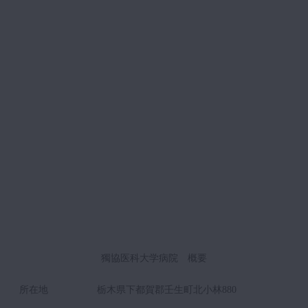
獨協医科大学病院 概要
所在地
栃木県下都賀郡壬生町北小林880