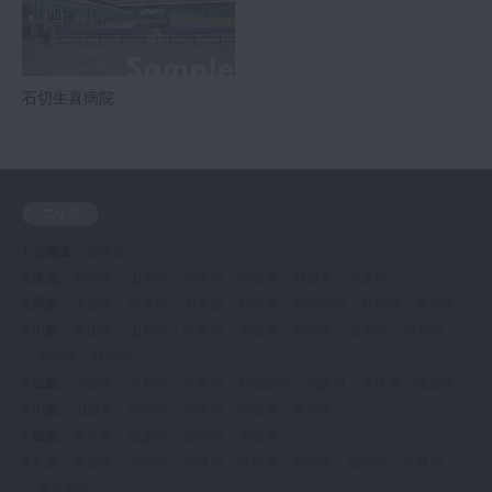
石切生喜病院
エリア
1.北海道
北海道
2.東北
宮城県
山形県
岩手県
福島県
秋田県
青森県
3.関東
千葉県
埼玉県
東京都
栃木県
神奈川県
群馬県
茨城県
4.中部
富山県
山梨県
岐阜県
愛知県
新潟県
石川県
福井県
長野県
静岡県
5.近畿
三重県
京都府
兵庫県
和歌山県
大阪府
奈良県
滋賀県
6.中国
山口県
岡山県
島根県
広島県
鳥取県
7.四国
徳島県
愛媛県
香川県
高知県
8.九州
佐賀県
大分県
宮崎県
沖縄県
熊本県
福岡県
長崎県
鹿児島県