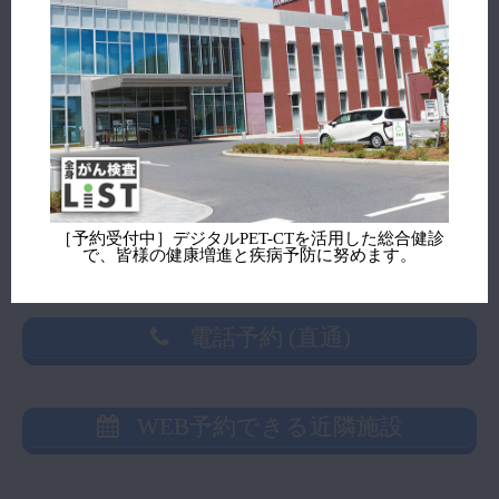
PET-CT検査 情報
検査開始年月
検査機器（台数）※
検査機器（メーカー）※
検査実績
［予約受付中］デジタルPET-CTを活用した総合健診
で、皆様の健康増進と疾病予防に努めます。
※出典：インナービジョン社「
モダリティ・ナビ
」
電話予約 (直通)
WEB予約できる近隣施設