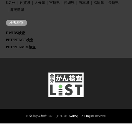
8.九州
佐賀県
大分県
宮崎県
沖縄県
熊本県
福岡県
長崎県
鹿児島県
検査種別
DWIBS検査
PET/PET-CT検査
PET/PET-MRI検査
©
全身がん検査 LiST（PET-CT/DWIBS）
. All Rights Reserved.