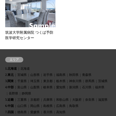
筑波大学附属病院 つくば予防
医学研究センター
エリア
1.北海道
北海道
2.東北
宮城県
山形県
岩手県
福島県
秋田県
青森県
3.関東
千葉県
埼玉県
東京都
栃木県
神奈川県
群馬県
茨城県
4.中部
富山県
山梨県
岐阜県
愛知県
新潟県
石川県
福井県
長野県
静岡県
5.近畿
三重県
京都府
兵庫県
和歌山県
大阪府
奈良県
滋賀県
6.中国
山口県
岡山県
島根県
広島県
鳥取県
7.四国
徳島県
愛媛県
香川県
高知県